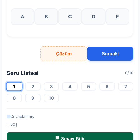
A
B
C
D
E
Çözüm
Sonraki
Soru Listesi
0/10
1
2
3
4
5
6
7
8
9
10
Cevaplanmış
Boş
🏁 Sınavı Bitir