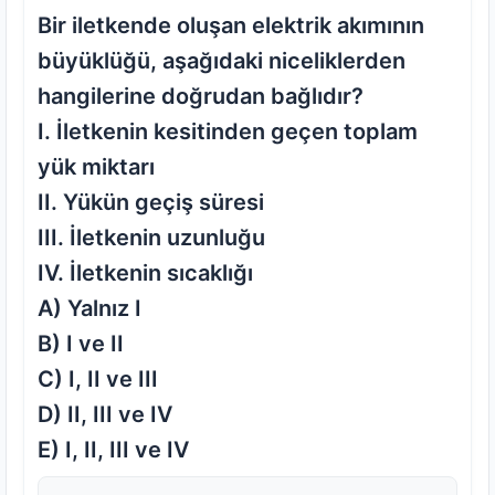
Bir iletkende oluşan elektrik akımının
büyüklüğü, aşağıdaki niceliklerden
hangilerine doğrudan bağlıdır?
I. İletkenin kesitinden geçen toplam
yük miktarı
II. Yükün geçiş süresi
III. İletkenin uzunluğu
IV. İletkenin sıcaklığı
A) Yalnız I
B) I ve II
C) I, II ve III
D) II, III ve IV
E) I, II, III ve IV