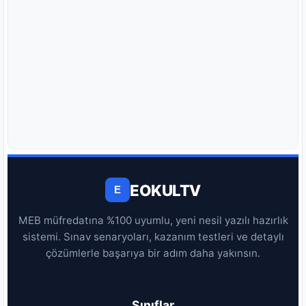
EOKULTV
E
MEB müfredatına %100 uyumlu, yeni nesil yazılı hazırlık
sistemi. Sınav senaryoları, kazanım testleri ve detaylı
çözümlerle başarıya bir adım daha yakınsın.
Sınıflar