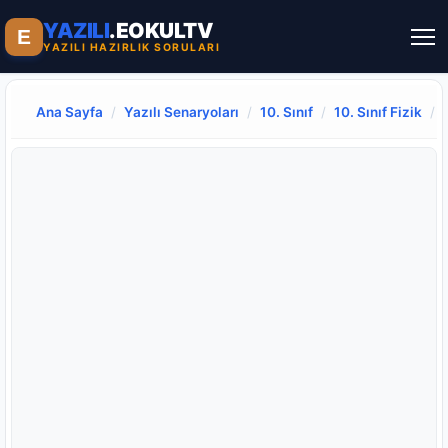
YAZILI
.EOKULTV
E
YAZILI HAZIRLIK SORULARI
Ana Sayfa
/
Yazılı Senaryoları
/
10. Sınıf
/
10. Sınıf Fizik
/