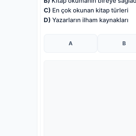
B)
Kitap okumanın bireye sağladı
C)
En çok okunan kitap türleri
D)
Yazarların ilham kaynakları
A
B