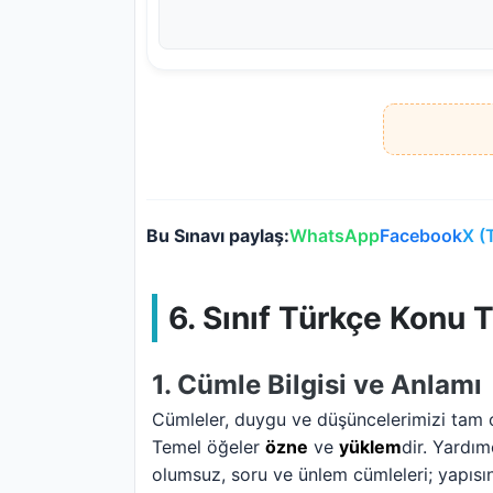
Bu Sınavı paylaş:
WhatsApp
Facebook
X (
6. Sınıf Türkçe Konu T
1. Cümle Bilgisi ve Anlamı
Cümleler, duygu ve düşüncelerimizi tam ol
Temel öğeler
özne
ve
yüklem
dir. Yardım
olumsuz, soru ve ünlem cümleleri; yapısına g