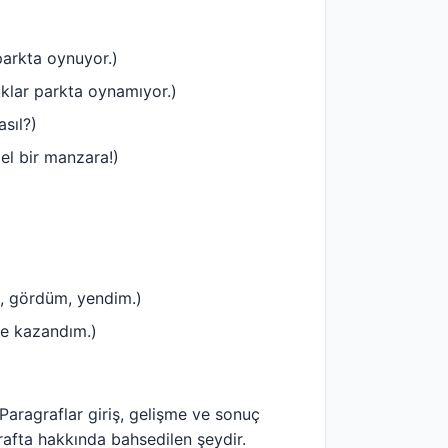
parkta oynuyor.)
klar parkta oynamıyor.)
sıl?)
zel bir manzara!)
im, gördüm, yendim.)
de kazandım.)
Paragraflar giriş, gelişme ve sonuç
afta hakkında bahsedilen şeydir.