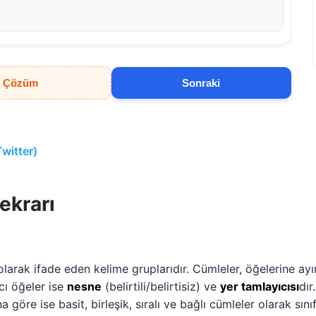
Çözüm
Sonraki
Twitter)
ekrarı
arak ifade eden kelime gruplarıdır. Cümleler, öğelerine ayıra
cı öğeler ise
nesne
(belirtili/belirtisiz) ve
yer tamlayıcısı
dır
öre ise basit, birleşik, sıralı ve bağlı cümleler olarak sınıfl