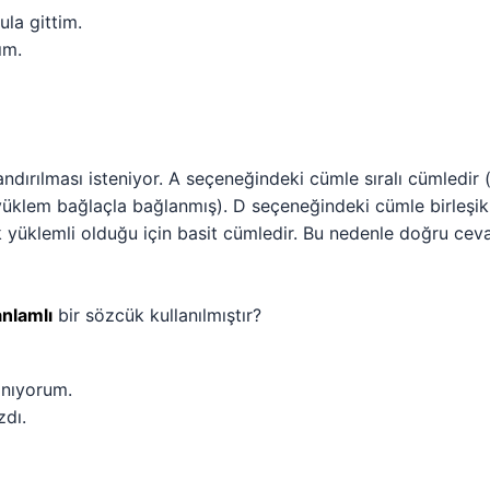
la gittim.
ım.
ndırılması isteniyor. A seçeneğindeki cümle sıralı cümledir (i
yüklem bağlaçla bağlanmış). D seçeneğindeki cümle birleşik
 yüklemli olduğu için basit cümledir. Bu nedenle doğru ceva
nlamlı
bir sözcük kullanılmıştır?
anıyorum.
zdı.