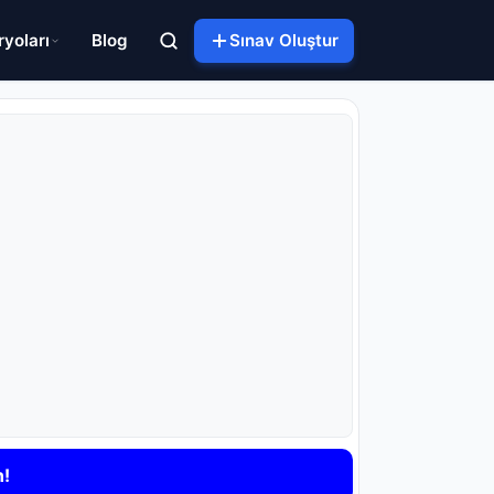
ryoları
Blog
Sınav Oluştur
n!