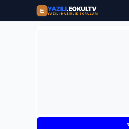
YAZILI
.EOKULTV
E
YAZILI HAZIRLIK SORULARI
✨