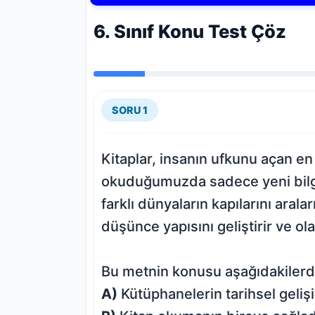
6. Sınıf Konu Test Çöz
SORU 1
Kitaplar, insanın ufkunu açan en 
okuduğumuzda sadece yeni bilg
farklı dünyaların kapılarını arala
düşünce yapısını geliştirir ve ol
Bu metnin konusu aşağıdakilerd
A)
Kütüphanelerin tarihsel geliş