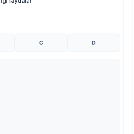
ğı faydalar
C
D