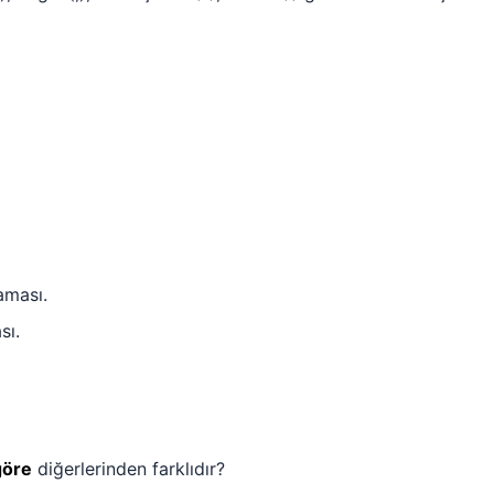
aması.
sı.
göre
diğerlerinden farklıdır?