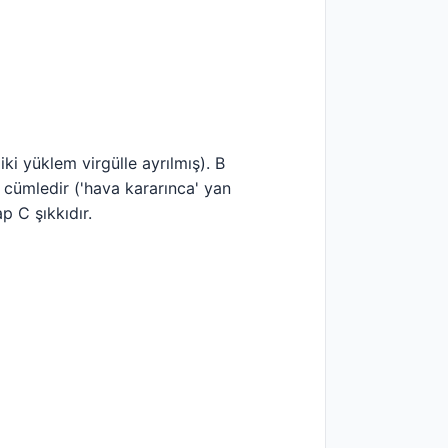
ki yüklem virgülle ayrılmış). B
 cümledir ('hava kararınca' yan
p C şıkkıdır.