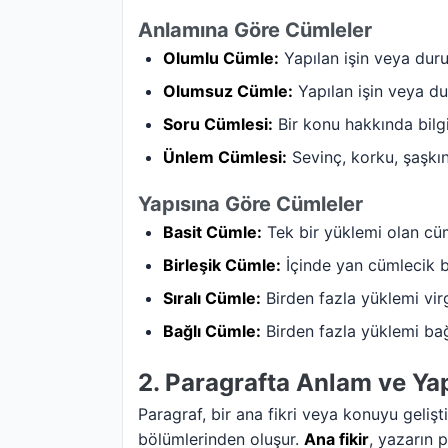
Anlamına Göre Cümleler
Olumlu Cümle:
Yapılan işin veya duru
Olumsuz Cümle:
Yapılan işin veya du
Soru Cümlesi:
Bir konu hakkında bilg
Ünlem Cümlesi:
Sevinç, korku, şaşkın
Yapısına Göre Cümleler
Basit Cümle:
Tek bir yüklemi olan cüm
Birleşik Cümle:
İçinde yan cümlecik b
Sıralı Cümle:
Birden fazla yüklemi virg
Bağlı Cümle:
Birden fazla yüklemi bağ
2. Paragrafta Anlam ve Ya
Paragraf, bir ana fikri veya konuyu geliş
bölümlerinden oluşur.
Ana fikir
, yazarın 