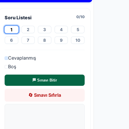
Soru Listesi
0/10
1
2
3
4
5
6
7
8
9
10
Cevaplanmış
Boş
🏁 Sınavı Bitir
🔄 Sınavı Sıfırla