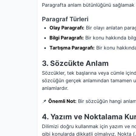
Paragrafta anlam bütünlüğünü sağlamak 
Paragraf Türleri
Olay Paragrafı:
Bir olayı anlatan parag
Bilgi Paragrafı:
Bir konu hakkında bilgi
Tartışma Paragrafı:
Bir konu hakkında 
3. Sözcükte Anlam
Sözcükler, tek başlarına veya cümle içind
sözcüğün gerçek anlamından tamamen uz
anlamlardır.
📌
Önemli Not:
Bir sözcüğün hangi anlamd
4. Yazım ve Noktalama Kur
Dilimizi doğru kullanmak için yazım ve no
gibi konularda dikkatli olmalıyız. Nokta (.)