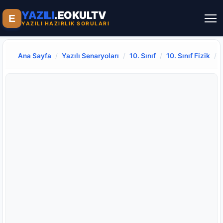
YAZILI
.EOKULTV
E
YAZILI HAZIRLIK SORULARI
Ana Sayfa
/
Yazılı Senaryoları
/
10. Sınıf
/
10. Sınıf Fizik
/