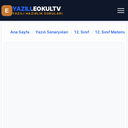
YAZILI
.EOKULTV
E
YAZILI HAZIRLIK SORULARI
Ana Sayfa
/
Yazılı Senaryoları
/
12. Sınıf
/
12. Sınıf Matemat