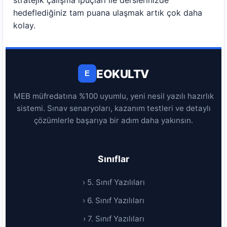
stratejik çalışma ipuçları ile derslerinizde
hedeflediğiniz tam puana ulaşmak artık çok daha
kolay.
EOKULTV
E
MEB müfredatına %100 uyumlu, yeni nesil yazılı hazırlık
sistemi. Sınav senaryoları, kazanım testleri ve detaylı
çözümlerle başarıya bir adım daha yakınsın.
Sınıflar
› 5. Sınıf Yazılıları
› 6. Sınıf Yazılıları
› 7. Sınıf Yazılıları