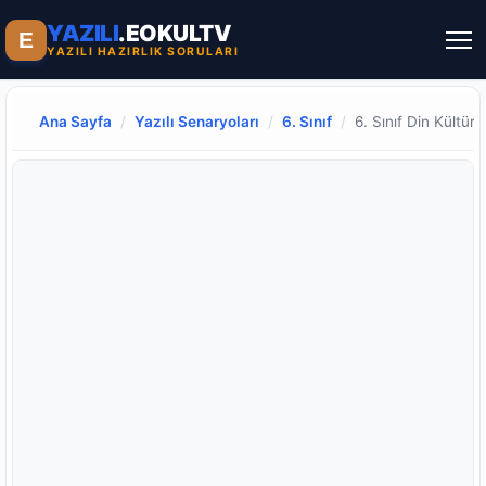
YAZILI
.EOKULTV
E
YAZILI HAZIRLIK SORULARI
Ana Sayfa
/
Yazılı Senaryoları
/
6. Sınıf
/
6. Sınıf Din Kültürü