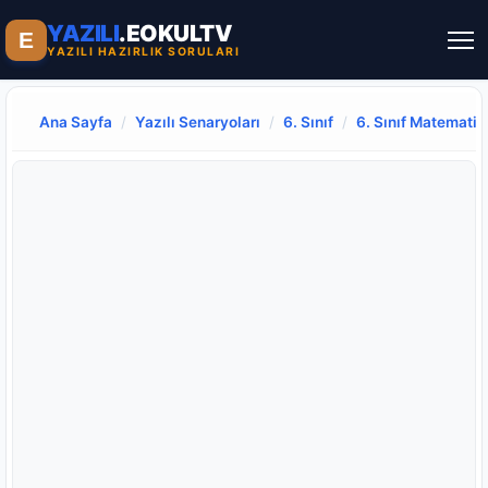
YAZILI
.EOKULTV
E
YAZILI HAZIRLIK SORULARI
Ana Sayfa
/
Yazılı Senaryoları
/
6. Sınıf
/
6. Sınıf Matematik