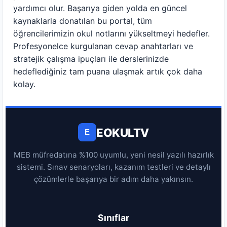
yardımcı olur. Başarıya giden yolda en güncel
kaynaklarla donatılan bu portal, tüm
öğrencilerimizin okul notlarını yükseltmeyi hedefler.
Profesyonelce kurgulanan cevap anahtarları ve
stratejik çalışma ipuçları ile derslerinizde
hedeflediğiniz tam puana ulaşmak artık çok daha
kolay.
EOKULTV
E
MEB müfredatına %100 uyumlu, yeni nesil yazılı hazırlık
sistemi. Sınav senaryoları, kazanım testleri ve detaylı
çözümlerle başarıya bir adım daha yakınsın.
Sınıflar