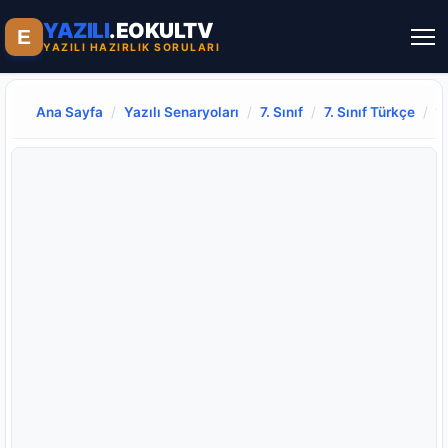
YAZILI
.EOKULTV
E
YAZILI HAZIRLIK SORULARI
Ana Sayfa
/
Yazılı Senaryoları
/
7. Sınıf
/
7. Sınıf Türkçe
/
1