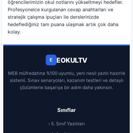
öğrencilerimizin okul notlarını yükseltmeyi hedefler.
Profesyonelce kurgulanan cevap anahtarları ve
stratejik çalışma ipuçları ile derslerinizde
hedeflediğiniz tam puana ulaşmak artık çok daha
kolay.
EOKULTV
E
MEB müfredatına %100 uyumlu, yeni nesil yazılı hazırlık
sistemi. Sınav senaryoları, kazanım testleri ve detaylı
çözümlerle başarıya bir adım daha yakınsın.
Sınıflar
› 5. Sınıf Yazılıları