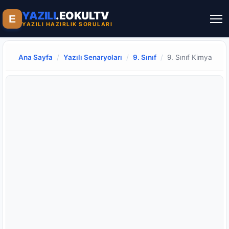
YAZILI
.EOKULTV
E
YAZILI HAZIRLIK SORULARI
Ana Sayfa
/
Yazılı Senaryoları
/
9. Sınıf
/
9. Sınıf Kimya