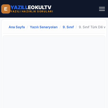
YAZILI
.EOKULTV
E
YAZILI HAZIRLIK SORULARI
Ana Sayfa
/
Yazılı Senaryoları
/
9. Sınıf
/
9. Sınıf Türk Dili v