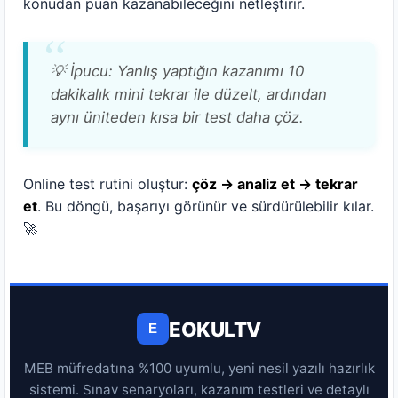
konudan puan kazanabileceğini netleştirir.
💡 İpucu: Yanlış yaptığın kazanımı 10
dakikalık mini tekrar ile düzelt, ardından
aynı üniteden kısa bir test daha çöz.
Online test rutini oluştur:
çöz → analiz et → tekrar
et
. Bu döngü, başarıyı görünür ve sürdürülebilir kılar.
🚀
EOKULTV
E
MEB müfredatına %100 uyumlu, yeni nesil yazılı hazırlık
sistemi. Sınav senaryoları, kazanım testleri ve detaylı