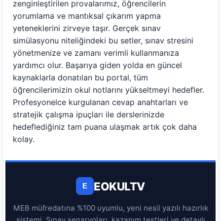
zenginleştirilen provalarımız, öğrencilerin
yorumlama ve mantıksal çıkarım yapma
yeteneklerini zirveye taşır. Gerçek sınav
simülasyonu niteliğindeki bu setler, sınav stresini
yönetmenize ve zamanı verimli kullanmanıza
yardımcı olur. Başarıya giden yolda en güncel
kaynaklarla donatılan bu portal, tüm
öğrencilerimizin okul notlarını yükseltmeyi hedefler.
Profesyonelce kurgulanan cevap anahtarları ve
stratejik çalışma ipuçları ile derslerinizde
hedeflediğiniz tam puana ulaşmak artık çok daha
kolay.
EOKULTV
E
MEB müfredatına %100 uyumlu, yeni nesil yazılı hazırlık
sistemi. Sınav senaryoları, kazanım testleri ve detaylı