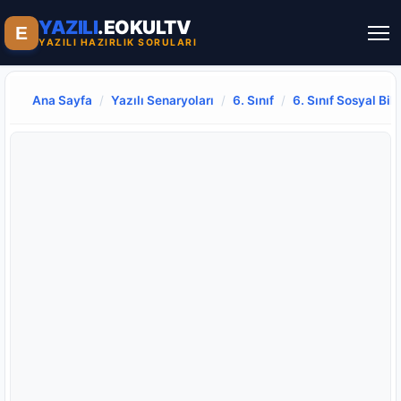
YAZILI
.EOKULTV
E
YAZILI HAZIRLIK SORULARI
Ana Sayfa
/
Yazılı Senaryoları
/
6. Sınıf
/
6. Sınıf Sosyal Bilg