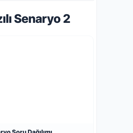
zılı Senaryo 2
ryo Soru Dağılımı