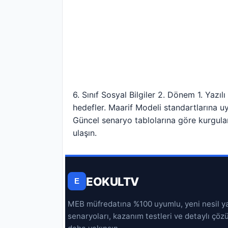
6. Sınıf Sosyal Bilgiler 2. Dönem 1. Yazı
hedefler. Maarif Modeli standartlarına u
Güncel senaryo tablolarına göre kurgula
ulaşın.
EOKULTV
E
MEB müfredatına %100 uyumlu, yeni nesil yazı
senaryoları, kazanım testleri ve detaylı çöz